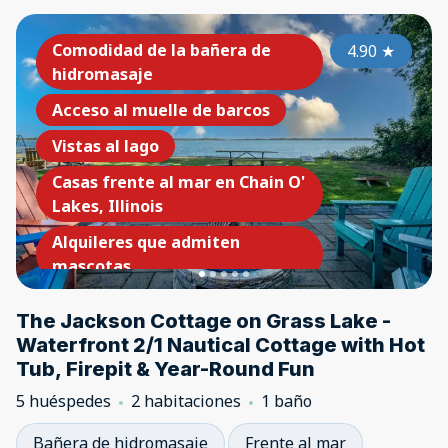
Comodidad de la bañera de
4.90
★
hidromasaje
Acceso al muelle de barcos
Vistas al lago
Casas frente al mar en Chain O'
Lakes, Illinois
Alquileres que admiten
mascotas
The Jackson Cottage on Grass Lake -
Waterfront 2/1 Nautical Cottage with Hot
Tub, Firepit & Year-Round Fun
5 huéspedes
2 habitaciones
1 baño
Bañera de hidromasaje
Frente al mar