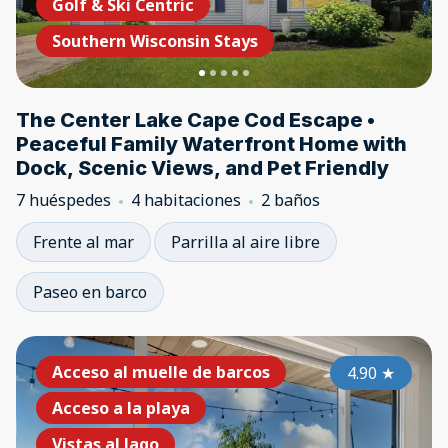
Golf & Ski Centric
Southern Wisconsin Stays
The Center Lake Cape Cod Escape •
Peaceful Family Waterfront Home with
Dock, Scenic Views, and Pet Friendly
7 huéspedes
4 habitaciones
2 baños
Frente al mar
Parrilla al aire libre
Paseo en barco
Acceso al muelle de barcos
4.90
★
Acceso a la playa
Vistas al lago