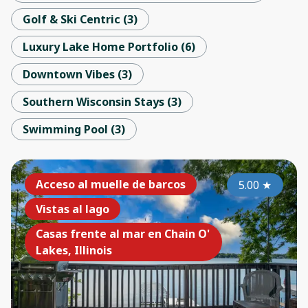
Golf & Ski Centric
(
3
)
Luxury Lake Home Portfolio
(
6
)
Downtown Vibes
(
3
)
Southern Wisconsin Stays
(
3
)
Swimming Pool
(
3
)
Acceso al muelle de barcos
5.00
★
Vistas al lago
Casas frente al mar en Chain O'
Lakes, Illinois