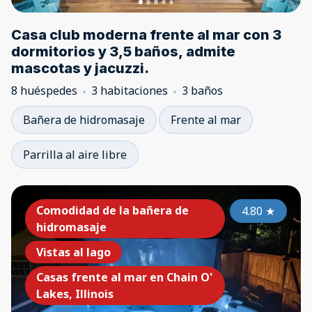
Luxury Lake Home Portfolio
Casa club moderna frente al mar con 3
Downtown Vibes
dormitorios y 3,5 baños, admite
mascotas y jacuzzi.
8 huéspedes
3 habitaciones
3 baños
Bañera de hidromasaje
Frente al mar
Parrilla al aire libre
Comodidad de la bañera de
4.80
★
hidromasaje
Vistas al lago
Casas frente al mar en Chain O'
Lakes, Illinois