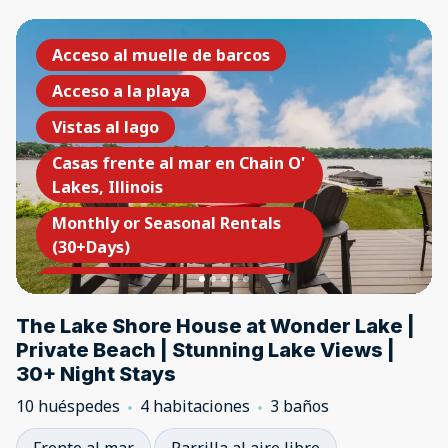
Acceso al muelle de barcos
Acceso a la playa
Vistas al lago
Casas frente al mar en Chain O'
Lakes, Illinois
Monthly or Seasonal Rentals
(30+Days)
Luxury Lake Home Portfolio
The Lake Shore House at Wonder Lake |
Private Beach | Stunning Lake Views |
30+ Night Stays
10 huéspedes
4 habitaciones
3 baños