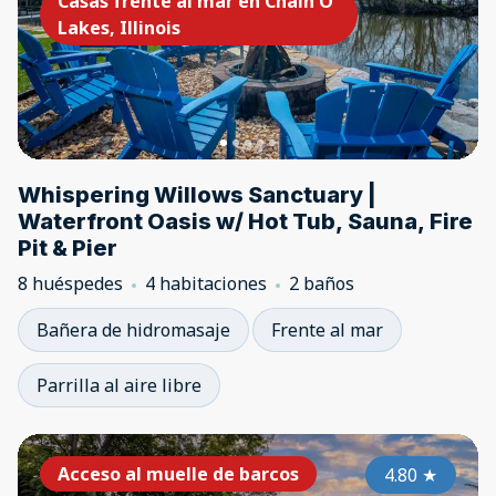
Casas frente al mar en Chain O'
Lakes, Illinois
Whispering Willows Sanctuary |
Waterfront Oasis w/ Hot Tub, Sauna, Fire
Pit & Pier
8 huéspedes
4 habitaciones
2 baños
Bañera de hidromasaje
Frente al mar
Parrilla al aire libre
Acceso al muelle de barcos
4.80
★