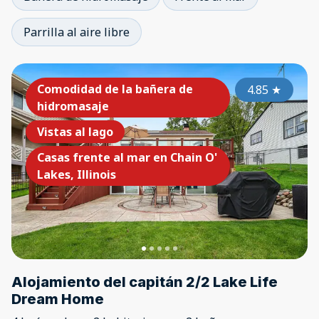
Parrilla al aire libre
Comodidad de la bañera de
4.85
★
hidromasaje
Vistas al lago
Casas frente al mar en Chain O'
Lakes, Illinois
Alojamiento del capitán 2/2 Lake Life
Dream Home