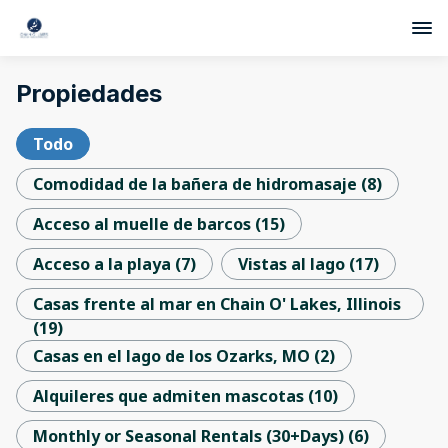
Propiedades
Todo
Comodidad de la bañera de hidromasaje
(
8
)
Acceso al muelle de barcos
(
15
)
Acceso a la playa
(
7
)
Vistas al lago
(
17
)
Casas frente al mar en Chain O' Lakes, Illinois
(
19
)
Casas en el lago de los Ozarks, MO
(
2
)
Alquileres que admiten mascotas
(
10
)
Monthly or Seasonal Rentals (30+Days)
(
6
)