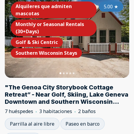
Alquileres que admiten
5.00
★
mascotas
Monthly or Seasonal Rentals
(30+Days)
Golf & Ski Centric
Southern Wisconsin Stays
"The Genoa City Storybook Cottage
Retreat” - Near Golf, Skiing, Lake Geneva
Downtown and Southern Wisconsin
Lakes
7 huéspedes
3 habitaciones
2 baños
Parrilla al aire libre
Paseo en barco