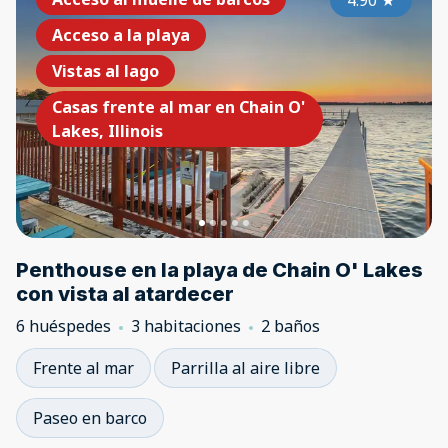
4.90
★
Acceso a la playa
Vistas al lago
Casas frente al mar en Chain O'
Lakes, Illinois
Penthouse en la playa de Chain O' Lakes
con vista al atardecer
6 huéspedes
3 habitaciones
2 baños
Frente al mar
Parrilla al aire libre
Paseo en barco