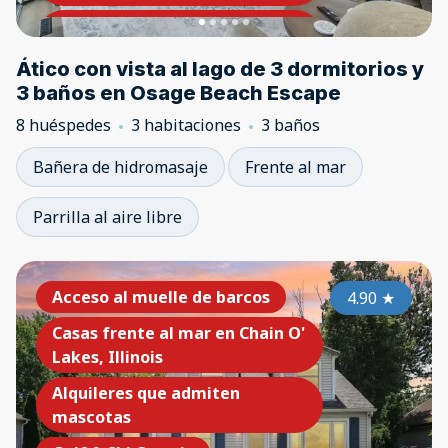
Casas en el lago de los Ozarks,
MO
Ático con vista al lago de 3 dormitorios y
Luxury Lake Home Portfolio
3 baños en Osage Beach Escape
Swimming Pool
8 huéspedes
3 habitaciones
3 baños
Bañera de hidromasaje
Frente al mar
Parrilla al aire libre
Acceso al muelle de barcos
4.90
★
Casas frente al mar en Chain O'
Lakes, Illinois
Alquileres que admiten
mascotas