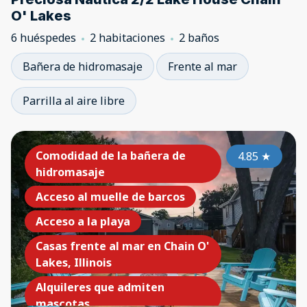
O' Lakes
6 huéspedes
2 habitaciones
2 baños
Bañera de hidromasaje
Frente al mar
Parrilla al aire libre
Comodidad de la bañera de
4.85
★
hidromasaje
Acceso al muelle de barcos
Acceso a la playa
Casas frente al mar en Chain O'
Lakes, Illinois
Alquileres que admiten
mascotas