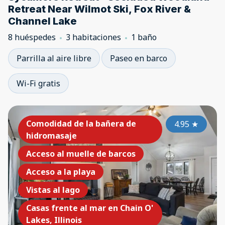
Retreat Near Wilmot Ski, Fox River &
Channel Lake
8 huéspedes
3 habitaciones
1 baño
Parrilla al aire libre
Paseo en barco
Wi-Fi gratis
Comodidad de la bañera de
4.95
★
hidromasaje
Acceso al muelle de barcos
Acceso a la playa
Vistas al lago
Casas frente al mar en Chain O'
Lakes, Illinois