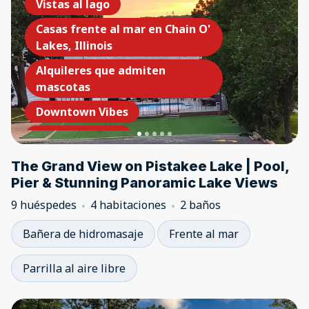
Vistas al lago
Casas frente al mar en Chain O'
Lakes, Illinois
Alquileres que admiten
mascotas
Downtown Vibes
Swimming Pool
The Grand View on Pistakee Lake | Pool,
Pier & Stunning Panoramic Lake Views
9 huéspedes
4 habitaciones
2 baños
Bañera de hidromasaje
Frente al mar
Parrilla al aire libre