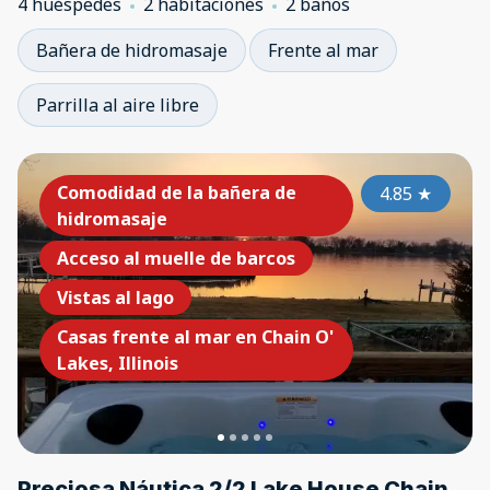
4 huéspedes
2 habitaciones
2 baños
Bañera de hidromasaje
Frente al mar
Parrilla al aire libre
Comodidad de la bañera de
4.85
★
hidromasaje
Acceso al muelle de barcos
Vistas al lago
Casas frente al mar en Chain O'
Lakes, Illinois
Preciosa Náutica 2/2 Lake House Chain