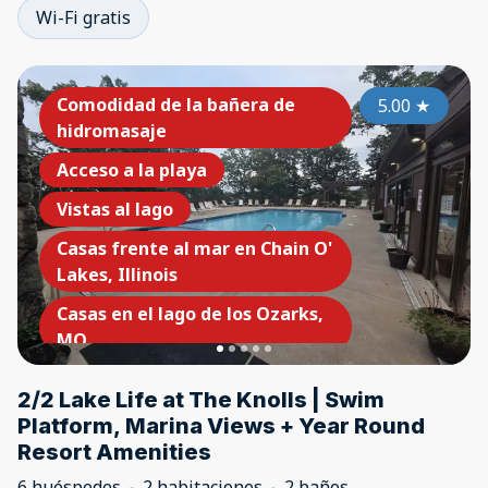
Wi-Fi gratis
Comodidad de la bañera de
5.00
★
hidromasaje
Acceso a la playa
Vistas al lago
Casas frente al mar en Chain O'
Lakes, Illinois
Casas en el lago de los Ozarks,
MO
Swimming Pool
2/2 Lake Life at The Knolls | Swim
Platform, Marina Views + Year Round
Resort Amenities
6 huéspedes
2 habitaciones
2 baños