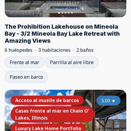
The Prohibition Lakehouse on Mineola
Bay - 3/2 Mineola Bay Lake Retreat with
Amazing Views
6 huéspedes
3 habitaciones
2 baños
Frente al mar
Parrilla al aire libre
Paseo en barco
Acceso al muelle de barcos
5.00
★
Casas frente al mar en Chain O'
Lakes, Illinois
Luxury Lake Home Portfolio