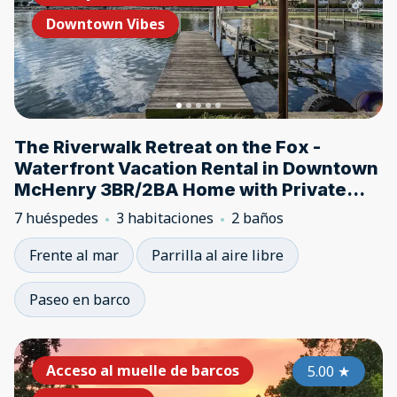
Downtown Vibes
The Riverwalk Retreat on the Fox -
Waterfront Vacation Rental in Downtown
McHenry 3BR/2BA Home with Private
Pier
7 huéspedes
3 habitaciones
2 baños
Frente al mar
Parrilla al aire libre
Paseo en barco
Acceso al muelle de barcos
5.00
★