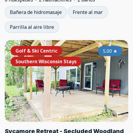
Bañera de hidromasaje
Frente al mar
Parrilla al aire libre
Golf & Ski Centric
5.00
★
Southern Wisconsin Stays
Sycamore Retreat - Secluded Woodland