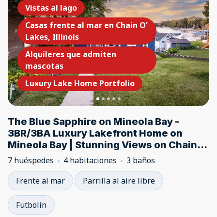
Vistas al lago
Casas frente al mar en Chain O'
Lakes, Illinois
Alquileres que admiten
mascotas
Luxury Lake Home Portfolio
The Blue Sapphire on Mineola Bay -
3BR/3BA Luxury Lakefront Home on
Mineola Bay | Stunning Views on Chain O
Lakes
7 huéspedes
4 habitaciones
3 baños
Frente al mar
Parrilla al aire libre
Futbolín