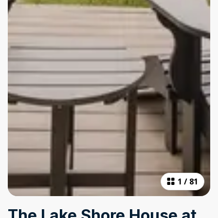
1
/
81
The Lake Shore House at